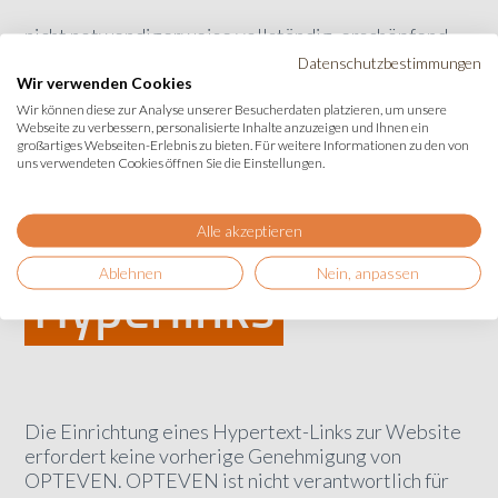
nicht notwendigerweise vollständig, erschöpfend,
genau oder aktuell ist;
Datenschutzbestimmungen
Wir verwenden Cookies
sollten nicht als professionelle oder rechtliche
Wir können diese zur Analyse unserer Besucherdaten platzieren, um unsere
Beratung angesehen werden.
Webseite zu verbessern, personalisierte Inhalte anzuzeigen und Ihnen ein
großartiges Webseiten-Erlebnis zu bieten. Für weitere Informationen zu den von
uns verwendeten Cookies öffnen Sie die Einstellungen.
Alle akzeptieren
Hyperlinks
Ablehnen
Nein, anpassen
Die Einrichtung eines Hypertext-Links zur Website
erfordert keine vorherige Genehmigung von
OPTEVEN. OPTEVEN ist nicht verantwortlich für