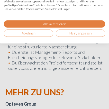
Webseite zu verbessern, personalisierte Inhalte anzuzeigen und Ihnen ein
von Projekten und strategischen Initiativen.
großartiges Webseiten-Erlebnis zu bieten. Für weitere Informationen zu den von
Du begleitest den Rollout am Standort Berlin
uns verwendeten Cookies öffnen Sie die Einstellungen.
und unterstützt aktiv das Change Management.
Du identifizierst, bewertest und steuerst
Alle akzeptieren
Projektrisiken sowie mögliche Herausforderungen
frühzeitig.
Ablehnen
Nein, anpassen
Du bereitest Projektmeetings, Workshops und
Steuerungskreise vor, moderierst diese und sorgst
für eine strukturierte Nachbereitung.
Du erstellst Management-Reports und
Entscheidungsvorlagen für relevante Stakeholder.
Du überwachst den Projektfortschritt und stellst
sicher, dass Ziele und Ergebnisse erreicht werden.
MEHR ZU UNS?
Opteven Group