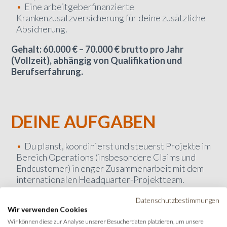
Eine arbeitgeberfinanzierte
Krankenzusatzversicherung für deine zusätzliche
Absicherung.
Gehalt: 60.000 € – 70.000 € brutto pro Jahr
(Vollzeit), abhängig von Qualifikation und
Berufserfahrung.
DEINE AUFGABEN
Du planst, koordinierst und steuerst Projekte im
Bereich Operations (insbesondere Claims und
Endcustomer) in enger Zusammenarbeit mit dem
internationalen Headquarter-Projektteam.
Du erstellst und steuerst Projektpläne,
Datenschutzbestimmungen
Meilensteine und Maßnahmenpakete und stellst
Wir verwenden Cookies
deren konsequente Nachverfolgung sicher.
Wir können diese zur Analyse unserer Besucherdaten platzieren, um unsere
Du sorgst für eine termingerechte Umsetzung